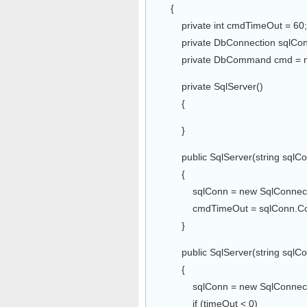
{
private int cmdTimeOut = 60;
private DbConnection sqlConn
private DbCommand cmd = nu
private SqlServer()
{
}
public SqlServer(string sqlCo
{
sqlConn = new SqlConnectio
cmdTimeOut = sqlConn.Conn
}
public SqlServer(string sqlConS
{
sqlConn = new SqlConnectio
if (timeOut < 0)