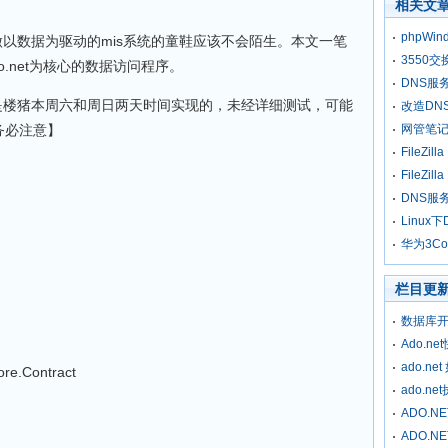
相关文
phpW
以数据为驱动的mis系统的童鞋应该不会陌生。本文一笔
3550交
.net为核心的数据访问程序。
DNS服
o是楼猪本周六和周日两天时间实现的，未经详细测试，可能
改造DN
务必注意】
网管笔记
FileZi
FileZi
DNS服
Linu
华为3C
;
栏目更
数据库开
Ado.n
ado.ne
re.Contract
ado.ne
ADO.
ADO.