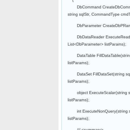
DbCommand CreateDbCommd(DbC
string sqlStr, CommandType cmdT
DbParameter CreateDbPRameter
DbDataReader ExecuteReader(
List<DbParameter> listParams);
DataTable FillDataTable(strin
listParams);
DataSet FillDataSet(string sq
listParams);
object ExecuteScalar(string s
listParams);
int ExecuteNonQuery(string s
listParams);
/// <summary>