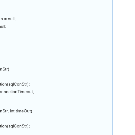
 = null;
ll;
nStr)
n(sqlConStr);
ectionTimeout;
tr, int timeOut)
n(sqlConStr);