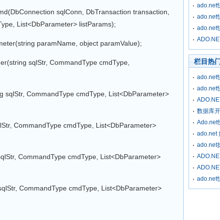
ado.
onnection sqlConn, DbTransaction transaction,
ado.
ype, List<DbParameter> listParams);
ado.
ADO.
(string paramName, object paramValue);
栏目热
string sqlStr, CommandType cmdType,
ado.
ado.
g sqlStr, CommandType cmdType, List<DbParameter>
ADO.
数据库开
Ado.n
lStr, CommandType cmdType, List<DbParameter>
ado.ne
ado.ne
qlStr, CommandType cmdType, List<DbParameter>
ADO.
ADO.
ado.
qlStr, CommandType cmdType, List<DbParameter>