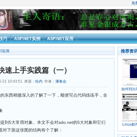
免
T技巧
ASP.NET实例
ASP.NET应用
推荐资
ET应用
net快速上手实践篇（一）
-21 10:43:51 来源：
站内
作者：
潘春会
如何找出
net的东西稍微深入的了解了一下，顺便写点代码练练手，全
象
要提到5大常用对象。本文不会对ado.net的5大对象和它们
Linux
该对下面这张图的结构有个了解：