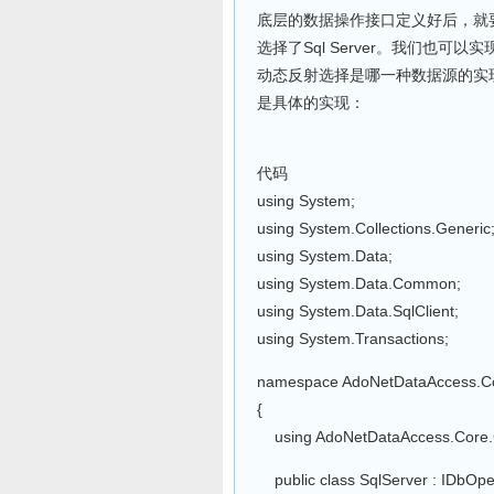
底层的数据操作接口定义好后，就
选择了Sql Server。我们也
动态反射选择是哪一种数据源的实
是具体的实现：
代码
using System;
using System.Collections.Generic
using System.Data;
using System.Data.Common;
using System.Data.SqlClient;
using System.Transactions;
namespace AdoNetDataAccess.C
{
using AdoNetDataAccess.Core.C
public class SqlServer : IDbOper