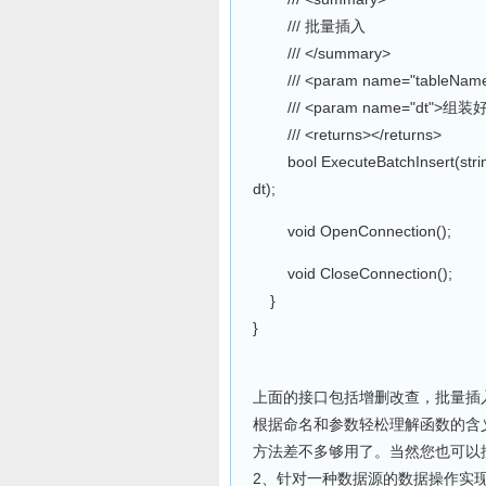
/// 批量插入
/// </summary>
/// <param name="tableNam
/// <param name="dt">组装
/// <returns></returns>
bool ExecuteBatchInsert(string 
dt);
void OpenConnection();
void CloseConnection();
}
}
上面的接口包括增删改查，批量插
根据命名和参数轻松理解函数的含
方法差不多够用了。当然您也可以
2、针对一种数据源的数据操作实