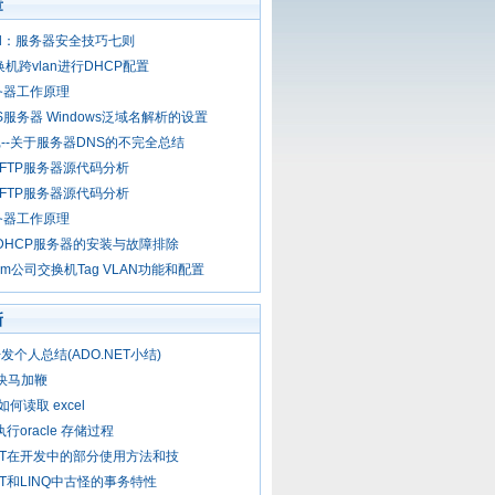
章
ind：服务器安全技巧七则
换机跨vlan进行DHCP配置
务器工作原理
S服务器 Windows泛域名解析的设置
--关于服务器DNS的不完全总结
lla FTP服务器源代码分析
lla FTP服务器源代码分析
务器工作原理
x下DHCP服务器的安装与故障排除
om公司交换机Tag VLAN功能和配置
新
发个人总结(ADO.NET小结)
et快马加鞭
t 如何读取 excel
t执行oracle 存储过程
NET在开发中的部分使用方法和技
NET和LINQ中古怪的事务特性