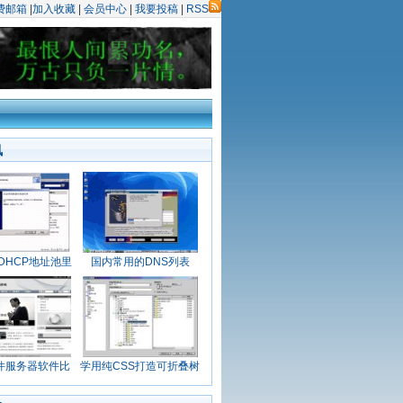
费邮箱
|
加入收藏
|
会员中心
|
我要投稿
|
RSS
讯
DHCP地址池里
国内常用的DNS列表
邮件服务器软件比
学用纯CSS打造可折叠树